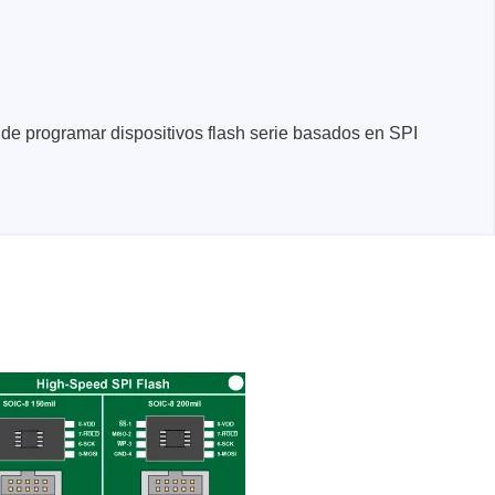
 de programar dispositivos flash serie basados en SPI
nentes y
y fuentes
ca de
cos de
y mazos