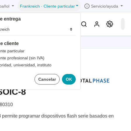
pañol
Servicio/ayuda
Frankreich
·
Cliente particular
de entrega
Conocimientos & Servicios
e cliente
iones
iones
iones
iones
iones
ente particular
ente profesional (sin IVA)
trica
s de
oridad, universidad, instituto
 1
laca de
Cancelar
OK
bandas
de
 1
les
SOIC-8
zados
 1
nto
80310
dad de
 permite programar dispositivos flash serie basados en