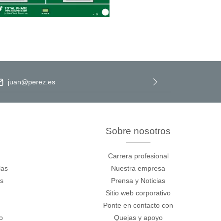
ección de correo electrónico
*
Al seleccionar Continuar, confirma que ha leído nuestra
información de protección de datos
y que ha aceptado nuestros
términos y condiciones generales
.
Sobre nosotros
Carrera profesional
las
Nuestra empresa
os
Prensa y Noticias
Sitio web corporativo
Ponte en contacto con
o
Quejas y apoyo