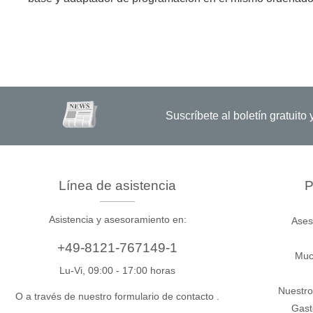
Xeltek
En Programadores de sistemas
Programadores de zócalos
Programadores de producción
Suscríbete al boletín gratuit
Programadores automatizados
Fichas compatibles
Línea de asistencia
P
Asistencia y asesoramiento en:
Ases
+49-8121-767149-1
Muc
Lu-Vi, 09:00 - 17:00 horas
Nuestro
O a través de nuestro formulario de contacto
.
Gast