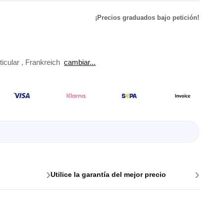
¡Precios graduados bajo petición!
de
ador de
ticular
,
Frankreich
cambiar...
adores
madores
ia
›
›
Utilice la garantía del mejor precio