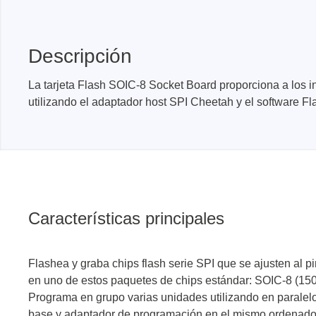
Dispositivos de programación de
producción
Bibliotecas DLL
Descripción
Cables, adaptadores y accesorios
CIs compatibles
La tarjeta Flash SOIC-8 Socket Board proporciona a los i
utilizando el adaptador host SPI Cheetah y el software Fl
Sensepeek
Total Ph
Kits de sonda y placa a mano
Compro
alzada
Adapta
Accesorios
Analiza
Características principales
Placas
Kits de
Cables 
Flashea y graba chips flash serie SPI que se ajusten al pi
en uno de estos paquetes de chips estándar: SOIC-8 (150
Softwa
Programa en grupo varias unidades utilizando en paralelo
Fichas
base y adaptador de programación en el mismo ordenador