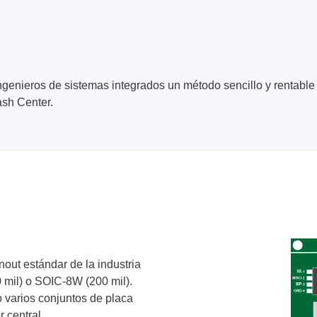
ngenieros de sistemas integrados un método sencillo y rentable
ash Center.
ase
Techmize/Tonghui
bador de cables
Comprobadores de compo
materiales
dor host
Comprobador de señales 
dores de protocolos
de alimentación
 y adaptadores
Comprobador de electróni
 desarrollo
potencia
y clips
nout estándar de la industria
Comprobadores electróni
seguridad
 mil) o SOIC-8W (200 mil).
re
 varios conjuntos de placa
Comprobador de cables 
 compatibles
 central.