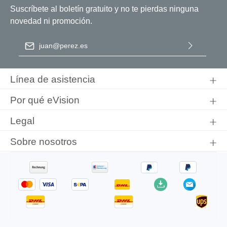
Suscríbete al boletín gratuito y no te pierdas ninguna
novedad ni promoción.
Dirección de correo electrónico
*
Al seleccionar Continuar, confirma que ha leído nuestra
información de protección de datos
y que ha aceptado nuestros
Línea de asistencia
términos y condiciones generales
.
Por qué eVision
Legal
Sobre nosotros