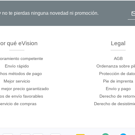
or Flash SPI
ordenadores y periféricos
copios de tableta
Dir
o y no te pierdas ninguna novedad ni promoción.
dor MCU Jtag
Herramientas para la
copios inteligentes
comprobación de softwar
scopios para automoción
scopios para PC
or qué eVision
Legal
scopios de sobremesa
 de tensión
oramiento competente
AGB
 de corriente
Envío rápido
Ordenanza sobre pi
, abrazaderas y accesorios
hos métodos de pago
Protección de dat
Mejor servicio
Pie de imprenta
 mejor precio garantizado
Envío y pago
Serosys
os de envío favorables
Derecho de retorn
dor lógico
Analizadores, estimulador
ervicio de compras
Derecho de desistimi
registradores CAN
rios
Accesorios