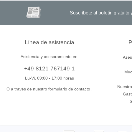
Hardware de prueba para
Emulad
Comprobador de aislamiento
Oscilos
interfaces
Suscríbete al boletín gratuit
Depura
Comprobador de resistencia
Oscilos
Software de prueba de hardware
Cargas electrónicas
Oscilo
Oscilo
Línea de asistencia
P
Oscilo
Sondas
Asistencia y asesoramiento en:
Ases
Sondas
+49-8121-767149-1
Cables
Muc
Lu-Vi, 09:00 - 17:00 horas
Nuestro
PEmicro
Saleae
O a través de nuestro formulario de contacto
.
Gast
Programador y depurador en el
Analiza
S
sistema
Acceso
Software depurador
Software programador