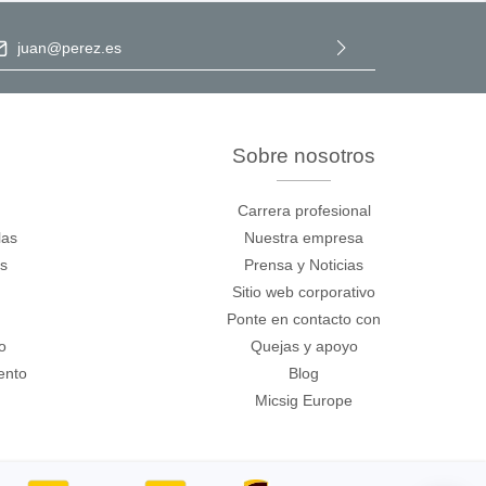
ección de correo electrónico
*
e para PC
Al seleccionar Continuar, confirma que ha leído nuestra
información de protección de datos
y que ha aceptado nuestros
términos y condiciones generales
.
Sobre nosotros
Carrera profesional
las
Nuestra empresa
os
Prensa y Noticias
Sitio web corporativo
Ponte en contacto con
o
Quejas y apoyo
es y
ento
Blog
Micsig Europe