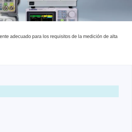
de
nte adecuado para los requisitos de la medición de alta
ador de
adores
madores
ia