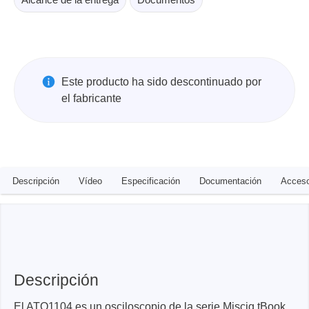
Este producto ha sido descontinuado por
el fabricante
Descripción
Vídeo
Especificación
Documentación
Acceso
Descripción
El ATO1104 es un osciloscopio de la serie Miscig tBook