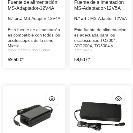
Fuente de alimentación
Fuente de alimentación
MS-Adaptador-12V4A
MS-Adaptador-12V5A
N.º art.:
MS-Adapter-12V4A
N.º art.:
MS-Adapter-12V5A
Esta fuente de alimentación
Esta fuente de alimentación
es compatible con todos los
es adecuada para los
osciloscopios de la serie
osciloscopios TO2004,
Micsig
ATO2004, TO3004 y
STO/SATO/VTO/VATO y
ATO3004.
con los TO1004 y TO2002.
59,50 €*
59,50 €*