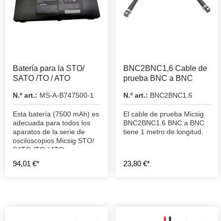
Batería para la STO/
BNC2BNC1,6 Cable de
SATO /TO / ATO
prueba BNC a BNC
N.º art.:
MS-A-B747500-1
N.º art.:
BNC2BNC1.6
Esta batería (7500 mAh) es
El cable de prueba Micsig
adecuada para todos los
BNC2BNC1.6 BNC a BNC
aparatos de la serie de
tiene 1 metro de longitud.
osciloscopios Micsig STO/
SATO /TO / ATO.
94,01 €*
23,80 €*