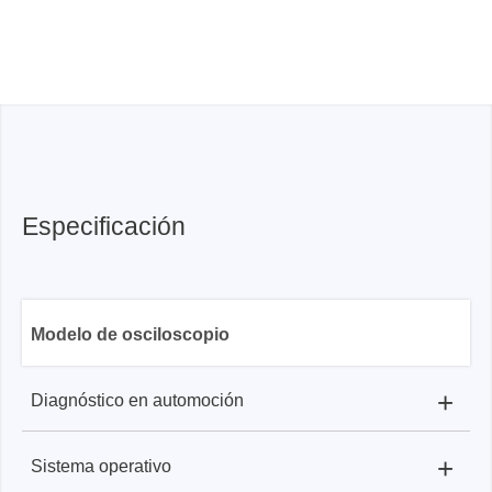
Especificación
Modelo de osciloscopio
+
Diagnóstico en automoción
+
Sistema operativo
SATO1004:
Circuito de carga, circuito de arranque,