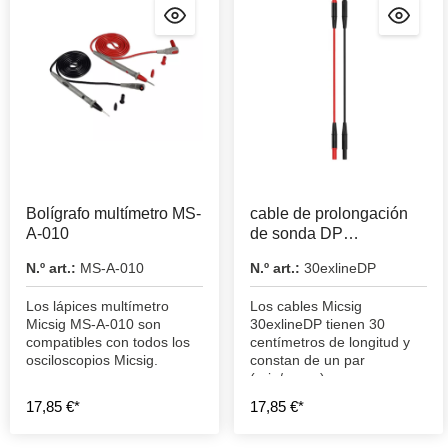
Bolígrafo multímetro MS-
cable de prolongación
A-010
de sonda DP
30exlineDP
N.º art.:
MS-A-010
N.º art.:
30exlineDP
Los lápices multímetro
Los cables Micsig
Micsig MS-A-010 son
30exlineDP tienen 30
compatibles con todos los
centímetros de longitud y
osciloscopios Micsig.
constan de un par
(rojo/negro) y son
adecuados para las sondas
17,85 €*
17,85 €*
de la serie DP de Micsig.