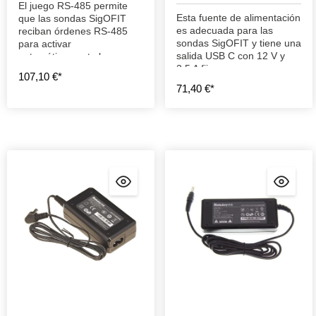
El juego RS-485 permite
Esta fuente de alimentación
que las sondas SigOFIT
es adecuada para las
reciban órdenes RS-485
sondas SigOFIT y tiene una
para activar
salida USB C con 12 V y
automáticamente la
2,5 A fijos.
calibración a cero o el
107,10 €*
cambio de rango.
71,40 €*