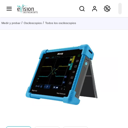
Medir y probar
Osciloscopios
Todos los osciloscopios