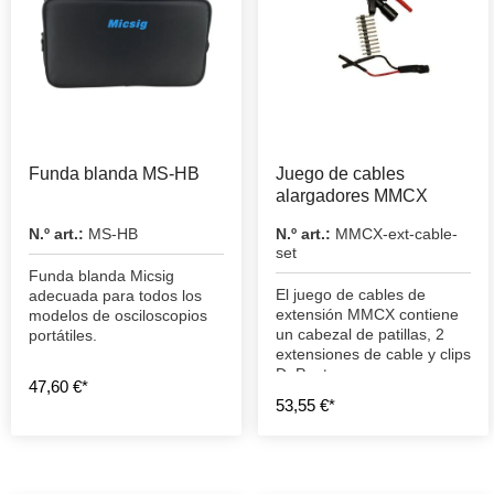
Funda blanda MS-HB
Juego de cables
alargadores MMCX
N.º art.:
MS-HB
N.º art.:
MMCX-ext-cable-
set
Funda blanda Micsig
El juego de cables de
adecuada para todos los
extensión MMCX contiene
modelos de osciloscopios
un cabezal de patillas, 2
portátiles.
extensiones de cable y clips
DuPont.
47,60 €*
53,55 €*