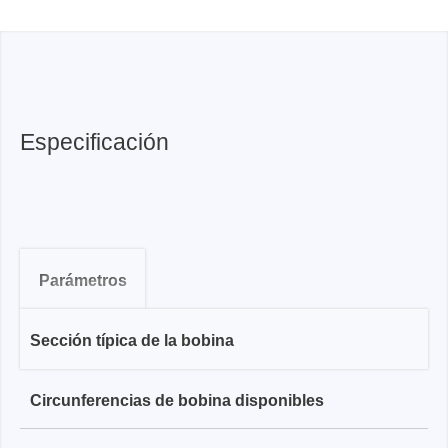
Especificación
Parámetros
Sección típica de la bobina
Serie RCP-XS
Circunferencias de bobina disponibles
1,6 mm
Serie RCP-S