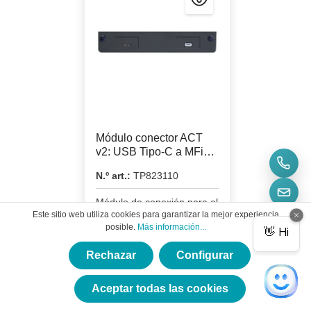
Módulo conector ACT
v2: USB Tipo-C a MFi
Lightning USB2
N.º art.:
TP823110
Módulo de conexión para el
Comprobador de Cables
Este sitio web utiliza cookies para garantizar la mejor experiencia
Avanzado v2 - USB Tipo-C
posible.
Más información...
a MFi Lighting USB2
Rechazar
Configurar
×
595,00 €*
★★★★★
Aceptar todas las cookies