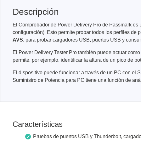
Dispositivos de programación de
producción
Descripción
Bibliotecas DLL
El Comprobador de Power Delivery Pro de Passmark es una
Cables, adaptadores y accesorios
configuración). Esto permite probar todos los perfiles de 
CIs compatibles
AVS
, para probar cargadores USB, puertos USB y consum
El Power Delivery Tester Pro también puede actuar como p
Sensepeek
Total Ph
permite, por ejemplo, identificar la altura de un pico de 
Kits de sonda y placa a mano
Compro
El dispositivo puede funcionar a través de un PC con e
alzada
Adapta
Suministro de Potencia para PC tiene una función de aná
Accesorios
Analiza
Placas
Kits de
Cables 
Características
Softwa
Fichas
Pruebas de puertos USB y Thunderbolt, cargadore