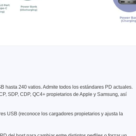
B hasta 240 vatios. Admite todos los estándares PD actuales.
CP, SDP, CDP, QC4+ propietarios de Apple y Samsung, así
s USB (reconoce los cargadores propietarios y ajusta la
PD del host para cambiar entre distintos perfiles o forzar un