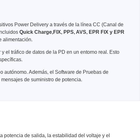
tivos Power Delivery a través de la línea CC (Canal de
incluidos
Quick Charge,
FIX, PPS, AVS, EPR FIX y EPR
e alimentación.
 el tráfico de datos de la PD en un entorno real. Esto
specíficas.
nentes y
odo autónomo. Además, el Software de Pruebas de
 mensajes de suministro de potencia.
y fuentes
ca de
cos de
y mazos
tencia de salida, la estabilidad del voltaje y el