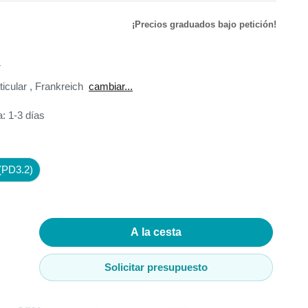
¡Precios graduados bajo petición!
de
.
ador de
ticular
,
Frankreich
cambiar...
: 1-3 días
adores
(PD3.2)
madores
ia
A la cesta
Solicitar presupuesto