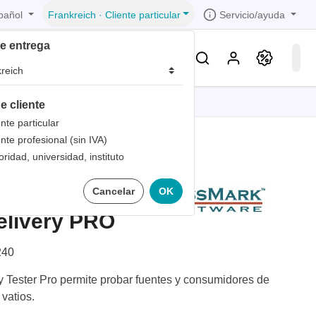
pañol
Servicio/ayuda
Frankreich
·
Cliente particular
de entrega
Conocimientos & Servicios
e cliente
iones
iones
iones
iones
iones
ente particular
ente profesional (sin IVA)
trica
s de
oridad, universidad, instituto
 1
mprobador
Cancelar
OK
bandas
de
 1
les
livery PRO
zados
 1
nto
40
dad de
 Tester Pro permite probar fuentes y consumidores de
vatios.