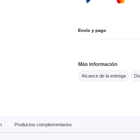
or Flash SPI
ordenadores y periféricos
copios de tableta
dor MCU Jtag
Herramientas para la
copios inteligentes
comprobación de softwar
scopios para automoción
Envío y pago
scopios para PC
scopios de sobremesa
 de tensión
Más información
 de corriente
, abrazaderas y accesorios
Alcance de la entrega
Do
Serosys
dor lógico
Analizadores, estimulador
registradores CAN
rios
Accesorios
n
Productos complementarios