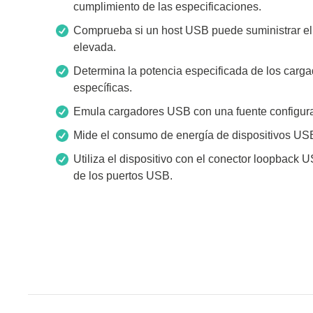
cumplimiento de las especificaciones.
Comprueba si un host USB puede suministrar el v
Xeltek
elevada.
Determina la potencia especificada de los carg
En Programadores de sistemas
específicas.
Programadores de zócalos
Emula cargadores USB con una fuente configurab
Programadores de producción
Mide el consumo de energía de dispositivos U
Programadores automatizados
Fichas compatibles
Utiliza el dispositivo con el conector loopback 
de los puertos USB.