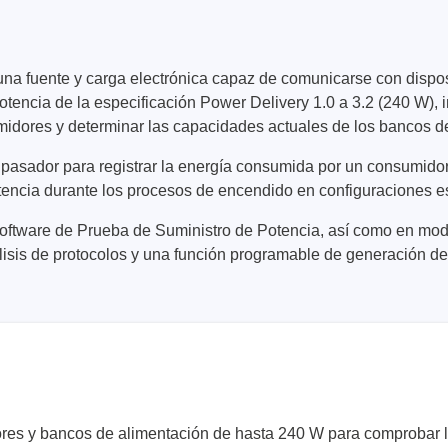
 fuente y carga electrónica capaz de comunicarse con disposi
potencia de la especificación Power Delivery 1.0 a 3.2 (240 W), 
idores y determinar las capacidades actuales de los bancos d
asador para registrar la energía consumida por un consumidor y
ase
Techmize/Tonghui
potencia durante los procesos de encendido en configuraciones e
bador de cables
Comprobadores de compo
l Software de Prueba de Suministro de Potencia, así como en m
materiales
dor host
lisis de protocolos y una función programable de generación de
Comprobador de señales 
dores de protocolos
de alimentación
 y adaptadores
Comprobador de electróni
 desarrollo
potencia
y clips
Comprobadores electróni
seguridad
re
Comprobador de cables 
 compatibles
s y bancos de alimentación de hasta 240 W para comprobar la po