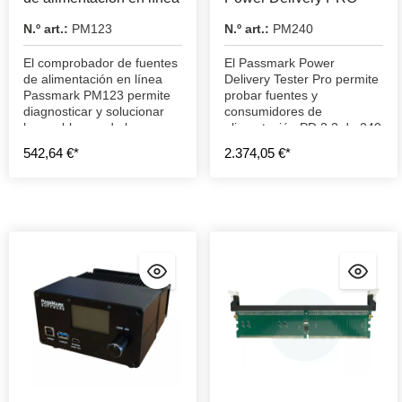
N.º art.:
PM123
N.º art.:
PM240
El comprobador de fuentes
El Passmark Power
de alimentación en línea
Delivery Tester Pro permite
Passmark PM123 permite
probar fuentes y
diagnosticar y solucionar
consumidores de
los problemas de las
alimentación PD 3.2 de 240
fuentes de alimentación de
vatios.
542,64 €*
2.374,05 €*
los PC de sobremesa.