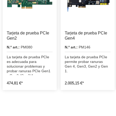
Tarjeta de prueba PCIe
Tarjeta de prueba PCIe
Gen2
Gen4
N.º art.:
PM080
N.º art.:
PM146
La tarjeta de prueba PCIe
La tarjeta de prueba PCIe
es adecuada para
permite probar ranuras
solucionar problemas y
Gen 4, Gen3, Gen2 y Gen
probar ranuras PCIe Gen1
1.
y Gen2 (Gen3/4 a
velocidad Gen2).
474,81 €*
2.005,15 €*