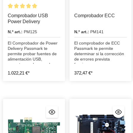
Comprobador USB
Comprobador ECC
Power Delivery
N.º art.:
PM125
N.º art.:
PM141
El Comprobador de Power
El comprobador de ECC
Delivery Passmark te
Passmark te permite
permite probar fuentes de
determinar si la corrección
alimentación USB,
de errores prevista
conectores y bancos de
funciona como se espera.
alimentación.
1.022,21 €*
372,47 €*