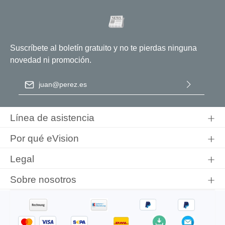
Suscríbete al boletín gratuito y no te pierdas ninguna
novedad ni promoción.
Dirección de correo electrónico
*
Al seleccionar Continuar, confirma que ha leído nuestra
información de protección de datos
y que ha aceptado nuestros
Línea de asistencia
términos y condiciones generales
.
Por qué eVision
Legal
Sobre nosotros