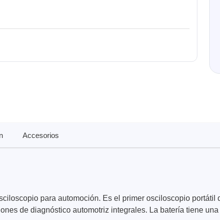
de cables
n
Accesorios
ciloscopio para automoción. Es el primer osciloscopio portáti
iones de diagnóstico automotriz integrales. La batería tiene u