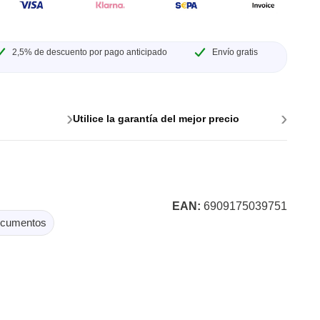
e para PC
2,5% de descuento por pago anticipado
Envío gratis
›
›
Utilice la garantía del mejor precio
EAN:
6909175039751
cumentos
es y