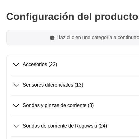
Dispositivos de programación de
producción
Configuración del producto
Bibliotecas DLL
Cables, adaptadores y accesorios
CIs compatibles
Haz clic en una categoría a continuac
Sensepeek
Total Ph
Accesorios
(22)
Kits de sonda y placa a mano
Compro
alzada
Adapta
Accesorios
Sensores diferenciales
(13)
Analiza
Placas
Kits de
Sondas y pinzas de corriente
(8)
Cables 
Softwa
Sondas de corriente de Rogowski
(24)
Fichas