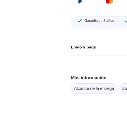
or Flash SPI
ordenadores y periféricos
copios de tableta
dor MCU Jtag
Herramientas para la
copios inteligentes
comprobación de softwar
Garantía de 3 años
scopios para automoción
scopios para PC
scopios de sobremesa
Envío y pago
 de tensión
 de corriente
, abrazaderas y accesorios
Más información
Serosys
Alcance de la entrega
Do
dor lógico
Analizadores, estimulador
registradores CAN
rios
Accesorios