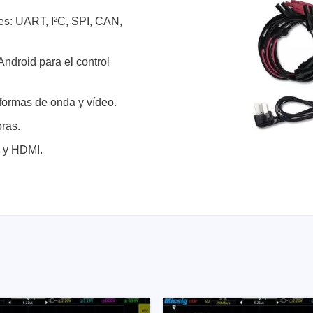
es: UART, I²C, SPI, CAN,
ndroid para el control
formas de onda y vídeo.
oras.
B y HDMI.