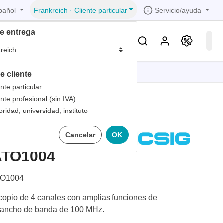
pañol
Servicio/ayuda
Frankreich
·
Cliente particular
de entrega
Conocimientos & Servicios
e cliente
iones
iones
iones
iones
iones
ente particular
ente profesional (sin IVA)
trica
s de
oridad, universidad, instituto
ón
 1
scopio
Cancelar
OK
bandas
de
 1
les
ATO1004
zados
 1
nto
O1004
dad de
opio de 4 canales con amplias funciones de
n ancho de banda de 100 MHz.