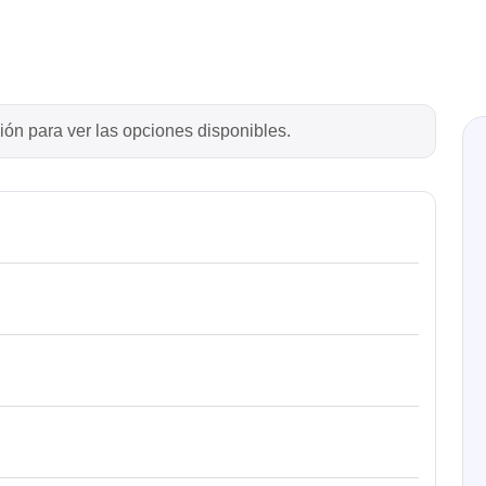
ión para ver las opciones disponibles.
ase
Techmize/Tonghui
bador de cables
Comprobadores de compo
materiales
dor host
Comprobador de señales 
dores de protocolos
de alimentación
 y adaptadores
Comprobador de electróni
 desarrollo
potencia
y clips
Comprobadores electróni
seguridad
re
Comprobador de cables 
 compatibles