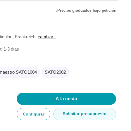
¡Precios graduados bajo petición!
de
ador de
ticular
,
Frankreich
cambiar...
: 1-3 días
adores
 maestro SATO1004
SATO2002
madores
ia
A la cesta
Solicitar presupuesto
Configurar