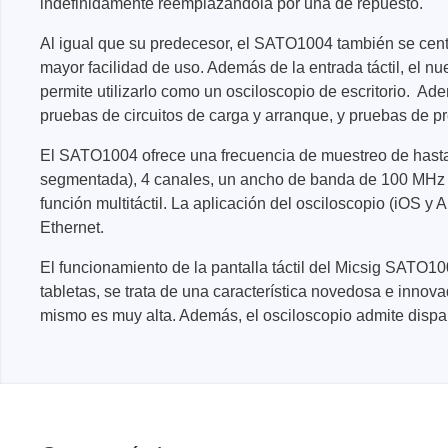
indefinidamente reemplazándola por una de repuesto.
Al igual que su predecesor, el SATO1004 también se cen
mayor facilidad de uso. Además de la entrada táctil, el n
permite utilizarlo como un osciloscopio de escritorio. A
pruebas de circuitos de carga y arranque, y pruebas de pr
El SATO1004 ofrece una frecuencia de muestreo de hasta
segmentada), 4 canales, un ancho de banda de 100 MHz y 
función multitáctil. La aplicación del osciloscopio (iOS y
Ethernet.
El funcionamiento de la pantalla táctil del Micsig SATO1
tabletas, se trata de una característica novedosa e innova
mismo es muy alta. Además, el osciloscopio admite dispar