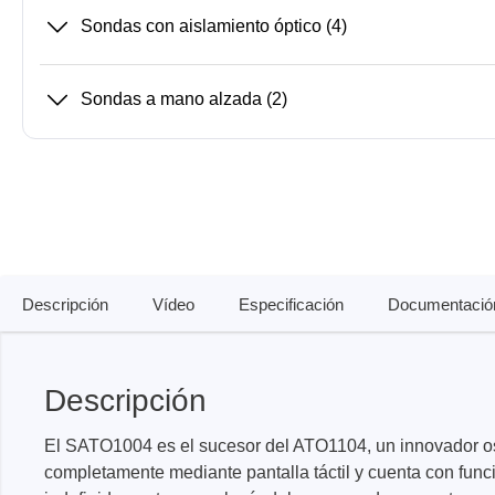
Sondas con aislamiento óptico
(4)
Xeltek
Sondas a mano alzada
(2)
En Programadores de sistemas
Programadores de zócalos
Programadores de producción
Programadores automatizados
Fichas compatibles
Descripción
Vídeo
Especificación
Documentació
Descripción
El SATO1004 es el sucesor del ATO1104, un innovador os
completamente mediante pantalla táctil y cuenta con func