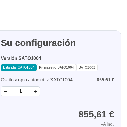
Su configuración
Versión SATO1004
nentes y
Estándar SATO1004
Kit maestro SATO1004
SATO2002
y fuentes
Osciloscopio automotriz SATO1004
855,61 €
−
+
ca de
cos de
855,61 €
y mazos
IVA incl.