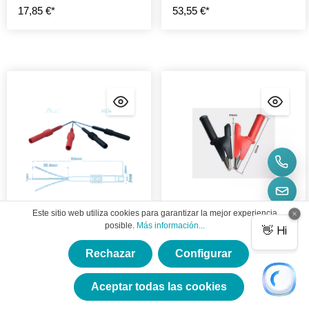
17,85 €*
53,55 €*
Este sitio web utiliza cookies para garantizar la mejor experiencia
posible.
Más información...
MS-A-009 Aguja de
MS-A-011 Pinzas de
prueba flexible
cocodrilo (pequeñas)
Rechazar
Configurar
×
N.º art.:
MS-A-009
N.º art.:
MS-A-011
★★★★★
Aceptar todas las cookies
Las flexibles sondas de
Las pinzas de cocodrilo