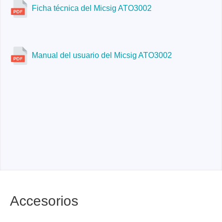
mAh / 3 horas de duración
Ficha técnica del Micsig ATO3002
ATO1004:
pantalla táctil capacitiva LCD de 10,1
pulgadas, resolución 1280 x 800, cuadrícula de 11 x
10
Manual del usuario del Micsig ATO3002
Accesorios