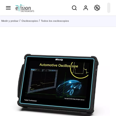
Medir y probar
Osciloscopios
Todos los osciloscopios