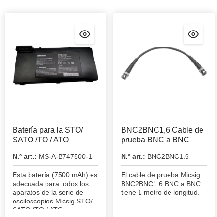
Batería para la STO/
BNC2BNC1,6 Cable de
SATO /TO / ATO
prueba BNC a BNC
N.º art.:
MS-A-B747500-1
N.º art.:
BNC2BNC1.6
Esta batería (7500 mAh) es
El cable de prueba Micsig
adecuada para todos los
BNC2BNC1.6 BNC a BNC
aparatos de la serie de
tiene 1 metro de longitud.
osciloscopios Micsig STO/
SATO /TO / ATO.