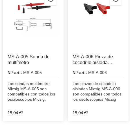
MS-A-005 Sonda de
MS-A-006 Pinza de
multímetro
cocodrilo aislada
(grande)
N.º art.:
MS-A-005
N.º art.:
MS-A-006
Las sondas multímetro
Las pinzas de cocodrilo
Micsig MS-A-005 son
aisladas Micsig MS-A-006
compatibles con todos los
son compatibles con todos
osciloscopios Micsig.
los osciloscopios Micsig
19,04 €*
19,04 €*