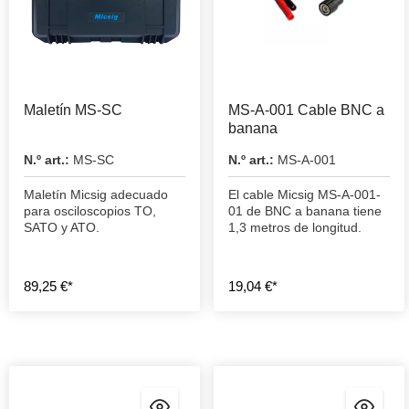
Maletín MS-SC
MS-A-001 Cable BNC a
banana
N.º art.:
MS-SC
N.º art.:
MS-A-001
Maletín Micsig adecuado
El cable Micsig MS-A-001-
para osciloscopios TO,
01 de BNC a banana tiene
SATO y ATO.
1,3 metros de longitud.
89,25 €*
19,04 €*