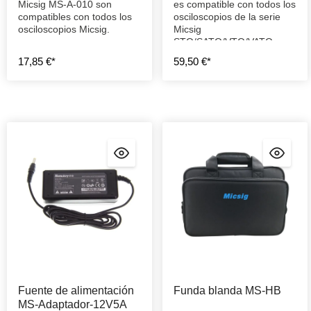
Micsig MS-A-010 son
es compatible con todos los
compatibles con todos los
osciloscopios de la serie
osciloscopios Micsig.
Micsig
STO/SATO/VTO/VATO y
con los TO1004 y TO2002.
17,85 €*
59,50 €*
Fuente de alimentación
Funda blanda MS-HB
MS-Adaptador-12V5A