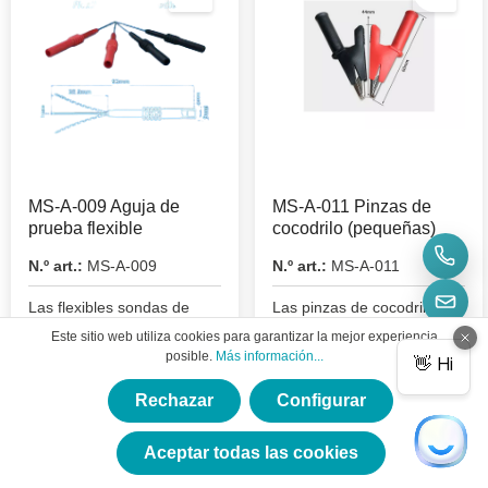
MS-A-009 Aguja de
MS-A-011 Pinzas de
prueba flexible
cocodrilo (pequeñas)
N.º art.:
MS-A-009
N.º art.:
MS-A-011
Las flexibles sondas de
Las pinzas de cocodrilo
prueba Micsig MS-A-009
Micsig MS-A-011 son
Este sitio web utiliza cookies para garantizar la mejor experiencia
son compatibles con todos
adecuadas para los
posible.
Más información...
los osciloscopios Micsig.
osciloscopios de mesa
Micsig.
Rechazar
Configurar
×
17,85 €*
17,85 €*
★★★★★
Aceptar todas las cookies