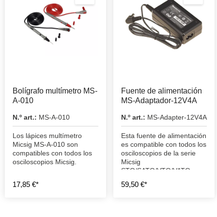
Bolígrafo multímetro MS-
Fuente de alimentación
A-010
MS-Adaptador-12V4A
N.º art.:
MS-A-010
N.º art.:
MS-Adapter-12V4A
Los lápices multímetro
Esta fuente de alimentación
Micsig MS-A-010 son
es compatible con todos los
compatibles con todos los
osciloscopios de la serie
osciloscopios Micsig.
Micsig
STO/SATO/VTO/VATO y
con los TO1004 y TO2002.
17,85 €*
59,50 €*