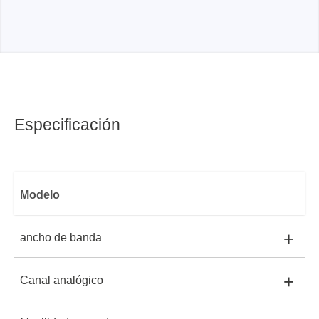
Especificación
Modelo
+
ancho de banda
+
Canal analógico
ATO3004:
300 MHz
ATO3004