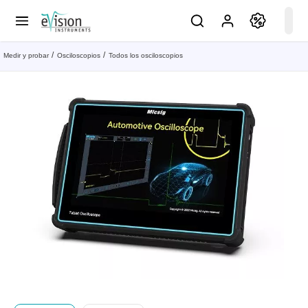
Medir y probar
Osciloscopios
Todos los osciloscopios