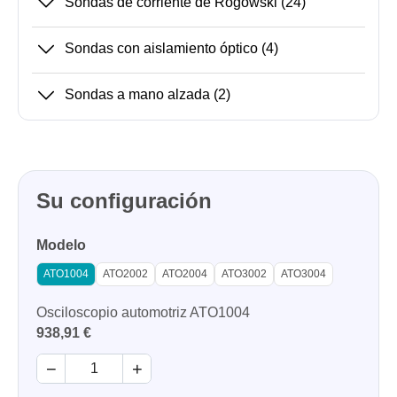
Sondas de corriente de Rogowski
(24)
Sondas con aislamiento óptico
(4)
Sondas a mano alzada
(2)
Su configuración
Modelo
ATO1004
ATO2002
ATO2004
ATO3002
ATO3004
Osciloscopio automotriz ATO1004
938,91 €
−
+