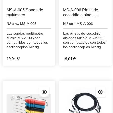
MS-A-005 Sonda de
MS-A-006 Pinza de
multímetro
cocodrilo aislada
(grande)
N.º art.:
MS-A-005
N.º art.:
MS-A-006
Las sondas multímetro
Las pinzas de cocodrilo
Micsig MS-A-005 son
aisladas Micsig MS-A-006
compatibles con todos los
son compatibles con todos
osciloscopios Micsig.
los osciloscopios Micsig
19,04 €*
19,04 €*