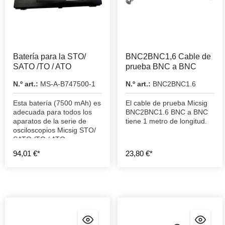
Batería para la STO/
BNC2BNC1,6 Cable de
SATO /TO / ATO
prueba BNC a BNC
N.º art.:
MS-A-B747500-1
N.º art.:
BNC2BNC1.6
Esta batería (7500 mAh) es
El cable de prueba Micsig
adecuada para todos los
BNC2BNC1.6 BNC a BNC
aparatos de la serie de
tiene 1 metro de longitud.
osciloscopios Micsig STO/
SATO /TO / ATO.
94,01 €*
23,80 €*